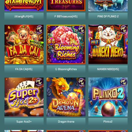
JiXiangRuYi(H5)
F-88Treasures(H5)
PINE OF PLINKO 2
FA DA CAI(H5)
G-BloomingRiches
MANEKI NEKO(H5)
Super Ace2+
Dragon Arena
Plinko2