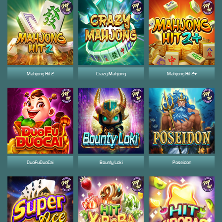
Mahjong Hit 2
Crazy Mahjong
Mahjong Hit 2+
DuoFuDuoCai
Bounty Loki
Poseidon