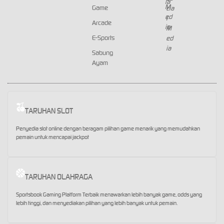
Game
Arcade
E-Sports
Sabung
Ayam
TARUHAN SLOT
Penyedia slot online dengan beragam pilihan game menarik yang memudahkan
pemain untuk mencapai jackpot
TARUHAN OLAHRAGA
Sportsbook Gaming Platform Terbaik menawarkan lebih banyak game, odds yang
lebih tinggi, dan menyediakan pilihan yang lebih banyak untuk pemain.