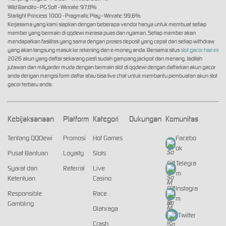
Wild Bandito - PG Soft - Winrate: 97,8%
Starlight Princess 1000 - Pragmatic Play - Winrate: 99,6%
Kerjasama yang kami siapkan dengan beberapa vendor hanya untuk membuat setiap
member yang bermain di qqdewi merasa puas dan nyaman. Setiap member akan
mendapatkan fasilitas yang sama dengan proses deposit yang cepat dan setiap withdraw
yang akan langsung masuk ke rekening dan e-money anda. Bersama situs
slot gacor hari ini
2026 akun yang daftar sekarang pasti sudah gampang jackpot dan menang. Jadilah
jutawan dan miliyarder muda dengan bermain slot di qqdewi dengan daftarkan akun gacor
anda dengan mengisi form daftar atau bisa live chat untuk membantu pembuatan akun slot
gacor terbaru anda.
Kebijaksanaan
Platform
Kategori
Dukungan
Komunitas
Tentang QQDewi
Promosi
Hot Games
Facebo
ok
Pusat Bantuan
Loyalty
Slots
Telegra
Syarat dan
Referral
Live
m
Ketentuan
Casino
Instagra
Responsible
Race
m
Gambling
Olahraga
Twitter
Crash