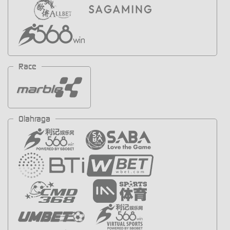
Race
Olahraga