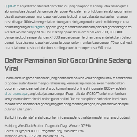
QQDEWI
menyediakan situs slot gacor hari ini yang gampang menang untuk setiap game
slot online bisa deposit dengan qris dan pulsa. Pengalaman untuk bermain slot gacor hari ini
bisa dirasakan dengan mendapatkan bonus jackpot tanpa batas dan setiap kemenangan
pasti dibayar. QQdewi menyediakan akun gacor slot yang mudah anda miliki dengan cara
daftar langsung di
situs gacor
qqdewi yang memberikan bocoran pola slot gacor dengan rtp
live slot winrate hingga 98%. Untuk setiap game slot minimal bet kecil 200, 300, 400
dengan jackpot sampai dengan X1000 sesuai dengan taruhan yang anda lakukan. Setiap
pemain juga bisa mendapatkan bonus terbesar untuk member baru dengan TO sangat kecil,
ada pula bonus cashback dan bonus rollingan untuk memperbesar WD anda.
Daftar Permainan Slot Gacor Online Sedang
Viral
Dalam memilih game slot online yang benar memberikan kemenangan untuk member baru
di qqdewi sudah bukan menjadi rahasia lagi, karna setiap member akan mendapatkan
bocoran rtp yang sangat viral di grup komunitas slot online di indonesia. QQDewi adalah
situs terpercaya
yang bekerjasama dengan Pragmatic dan PGSOFT untuk memberikan
kenyamanan bermain slot online gacor hari ini. Dari ratusan pilihan slot online, kami akan
memberikan bocoran slot gacor yang gampang menang dengan jackpot maxwin sampai
puluhan juta rupiah.
Berikut ini adalah daftar slot gacor hari ini yang sedang viral dan mudah menang di qqdewi :
Mahjong Wins Black Scatter - Pragmatic Play - Winrate: 97.5%
Gates Of Olympus 1000 - Pragmatic Play - Winrate: 98%
Mahjong Ways 2 - PG Soft - Winrate: 98,7%