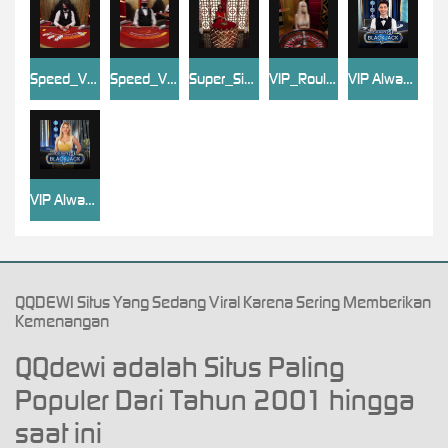
Speed_VIP_Blackjack_C
Speed_VIP_Blackjack_D
Super_Sic_Bo
VIP_Roulette
VIP Always 6 Blackjack 2
VIP Always 6 Blackjack 3
QQDEWI Situs Yang Sedang Viral Karena Sering Memberikan
Kemenangan
QQdewi adalah Situs Paling
Populer Dari Tahun 2001 hingga
saat ini