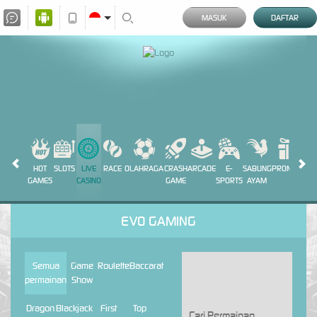
MASUK
DAFTAR
HOT
SLOTS
LIVE
RACE
OLAHRAGA
CRASH
ARCADE
E-
SABUNG
PROMOSI
GAMES
CASINO
GAME
SPORTS
AYAM
EVO GAMING
Semua
Game
Roulette
Baccarat
permainan
Show
Dragon
Blackjack
First
Top