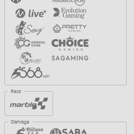
Race
Olahraga