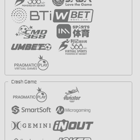
Crash Game