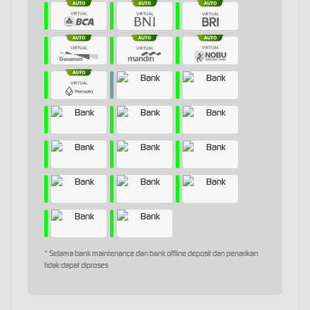
* Selama bank maintenance dan bank offline deposit dan penarikan
tidak dapat diproses