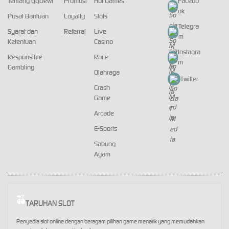
Tentang QQDewi
Promosi
Hot Games
Facebo
ok
Pusat Bantuan
Loyalty
Slots
Telegra
Syarat dan
Referral
Live
m
Ketentuan
Casino
Instagra
Responsible
Race
m
Gambling
Olahraga
Twitter
Crash
Game
Arcade
E-Sports
Sabung
Ayam
TARUHAN SLOT
Penyedia slot online dengan beragam pilihan game menarik yang memudahkan