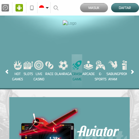
MASUK
DAFTAR
HOT
SLOTS
LIVE
RACE
OLAHRAGA
CRASH
ARCADE
E-
SABUNG
PROMOSI
GAMES
CASINO
GAME
SPORTS
AYAM