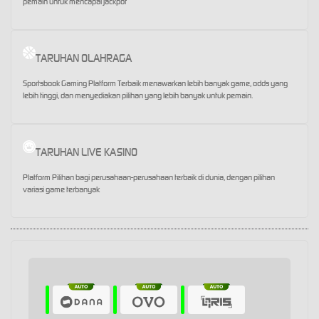
pemain untuk mencapai jackpot
TARUHAN OLAHRAGA
Sportsbook Gaming Platform Terbaik menawarkan lebih banyak game, odds yang
lebih tinggi, dan menyediakan pilihan yang lebih banyak untuk pemain.
TARUHAN LIVE KASINO
Platform Pilihan bagi perusahaan-perusahaan terbaik di dunia, dengan pilihan
variasi game terbanyak